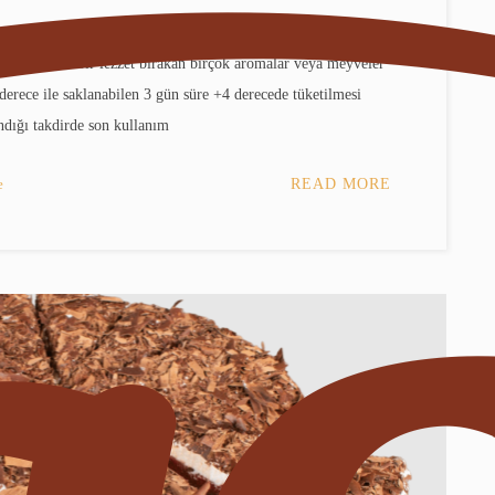
arda enfes bir lezzet bırakan birçok aromalar veya meyveler
8 derece ile saklanabilen 3 gün süre +4 derecede tüketilmesi
ndığı takdirde son kullanım
e
READ MORE