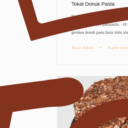
Tokat Donuk Pasta
Donuk pasta, soguk sunumla damakl
ile soğuk tüketilen pastalardır. -1
gereken donuk pasta hazır ürün alı
Yazar
ikbals
•
4 sene önc