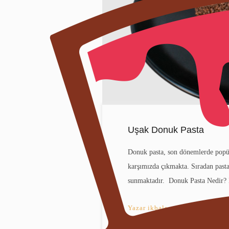
Uşak Donuk Pasta
Donuk pasta, son dönemlerde popüle
karşımızda çıkmakta. Sıradan pastala
sunmaktadır. Donuk Pasta Nedir? 
Yazar
ikbals
•
4 sene önc