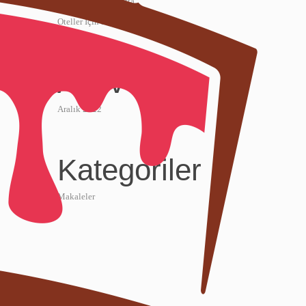
Samsun Donuk Pasta
Oteller İçin Donuk Pasta
Arşiv
Aralık 2022
Kategoriler
Makaleler