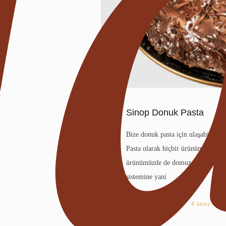
Sinop Donuk Pasta
Bize donuk pasta için ulaşabilece
Pasta olarak hiçbir ürünümüzde her
ürünümüzde de domuz ürünleri yer 
sistemine yani
Yazar
ikbals
•
4 sene önc