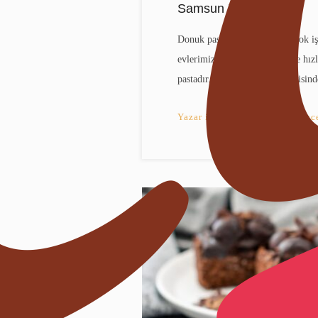
Samsun Donuk Pasta
Donuk pasta, donuk pasta birçok iş
evlerimizde de çokca pratik ve hız
pastadır. Samsun donuk pasta isind
Yazar
ikbals
•
4 sene önc