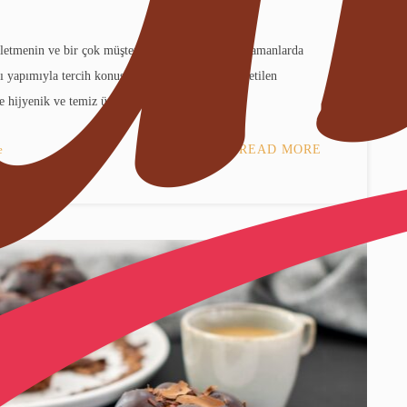
letmenin ve bir çok müşterinin tercihi olup son zamanlarda
lı yapımıyla tercih konusu yüksek olan soğuk tüketilen
e hijyenik ve temiz üretim ve
e
READ MORE