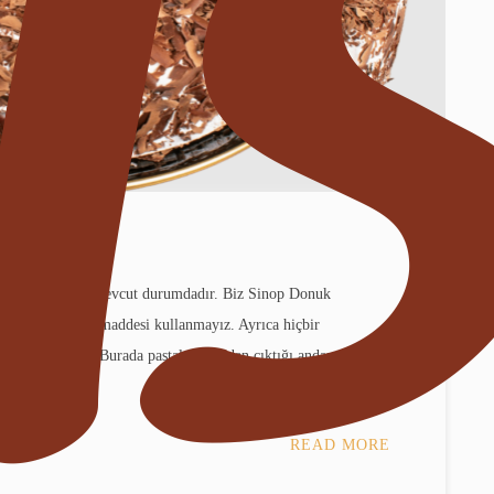
ğiniz bazı yerler mevcut durumdadır. Biz Sinop Donuk
hangi bir katkı maddesi kullanmayız. Ayrıca hiçbir
almamaktadır. Burada pastalar fırından çıktığı andan şoklama
e
READ MORE