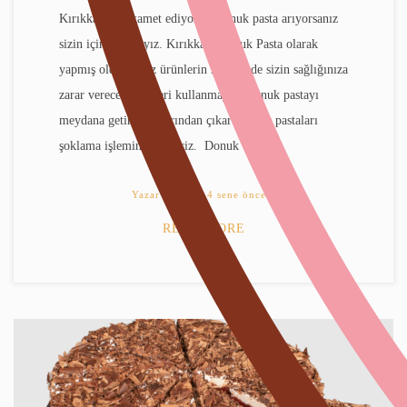
Kırıkkale’de ikamet ediyor ve donuk pasta arıyorsanız
sizin için buradayız. Kırıkkale Donuk Pasta olarak
yapmış olduğumuz ürünlerin hiçbirinde sizin sağlığınıza
zarar verecek ürünleri kullanmayız. Donuk pastayı
meydana getirirken fırından çıkar çıkmaz pastaları
şoklama işlemine geçiririz. Donuk
Yazar
ikbals
4 sene önce
READ MORE