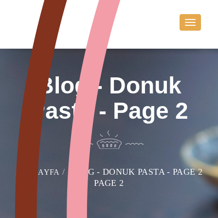
T
o
g
g
l
e
n
a
Blog - Donuk
v
i
g
a
Pasta - Page 2
t
i
o
n
BLOG - DONUK PASTA - PAGE 2
ANASAYFA
PAGE 2