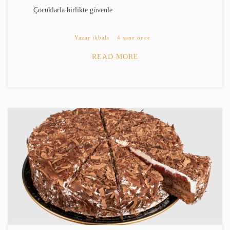
Çocuklarla birlikte güvenle
Yazar
ikbals
4 sene önce
READ MORE