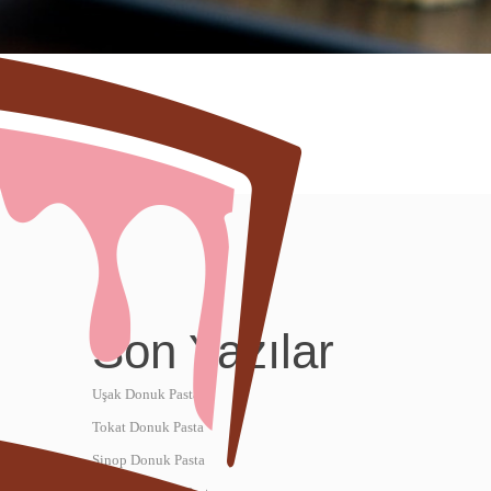
Son Yazılar
Uşak Donuk Pasta
Tokat Donuk Pasta
Sinop Donuk Pasta