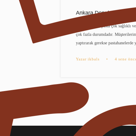
Ankara Donuk Pasta
Ankara donuk pasta çok sağlıklı ve 
çok fazla durumdadır. Müşterileri
yaptırarak gerekse pastahanelerde 
Yazar
ikbals
•
4 sene önc