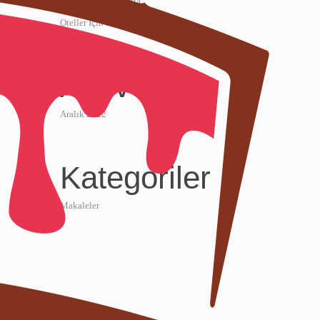
Samsun Donuk Pasta
Oteller İçin Donuk Pasta
Arşiv
Aralık 2022
Kategoriler
Makaleler