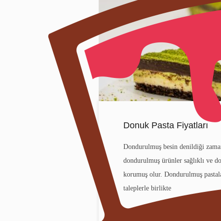
Donuk Pasta Fiyatları
Dondurulmuş besin denildiği zaman 
dondurulmuş ürünler sağlıklı ve doğ
korumuş olur. Dondurulmuş pastalar
taleplerle birlikte
Yazar
ikbals
•
4 sene önc