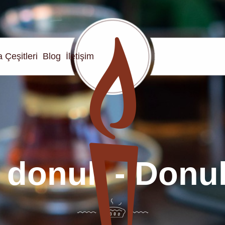
 Çeşitleri
Blog
İletişim
 donuk - Donu